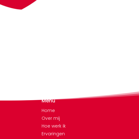
Menu
Home
Over mij
Hoe werk ik
Ervaringen