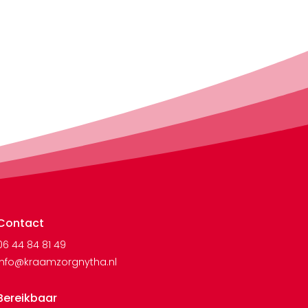
Contact
06 44 84 81 49
info@kraamzorgnytha.nl
Bereikbaar