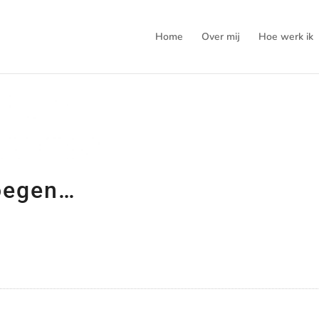
Home
Over mij
Hoe werk ik
oegen…