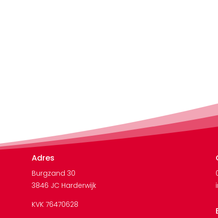
Adres
Burgzand 30
3846 JC Harderwijk
KVK 76470628