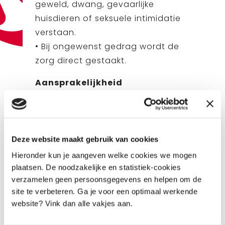
geweld, dwang, gevaarlijke
huisdieren of seksuele intimidatie
verstaan.
• Bij ongewenst gedrag wordt de
zorg direct gestaakt.
Aansprakelijkheid
• Kraamzorg Nytha kan
aansprakelijk worden gesteld bij
schade aan materiële zaken die
door schuld of nalatigheid van
Deze website maakt gebruik van cookies
een medewerkster zijn veroorzaakt.
Hieronder kun je aangeven welke cookies we mogen
Dit moet door de cliënt worden
plaatsen. De noodzakelijke en statistiek-cookies
verzamelen geen persoonsgegevens en helpen om de
aangetoond.
site te verbeteren. Ga je voor een optimaal werkende
• Schade ontstaan door onjuiste
website? Vink dan alle vakjes aan.
of onvolledige instructie van de
cliënt wordt niet vergoed.