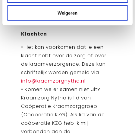
• Wij maken
geen
gebruik van
bankpassen, pincodes en/of
Weigeren
creditcards van de cliënt.
Klachten
• Het kan voorkomen dat je een
klacht hebt over de zorg of over
de kraamverzorgende. Deze kan
schriftelijk worden gemeld via
info@kraamzorgnytha.nl
• Komen we er samen niet uit?
Kraamzorg Nytha is lid van
Coöperatie Kraamzorggroep
(Coöperatie KZG). Als lid van de
coöperatie KZG heb ik mij
verbonden aan de